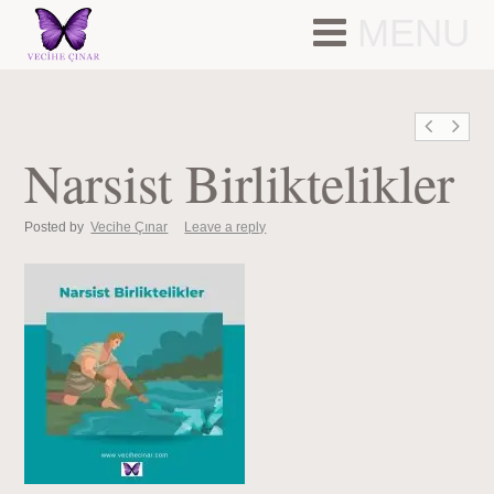
MENU
Narsist Birliktelikler
Posted by
Vecihe Çınar
Leave a reply