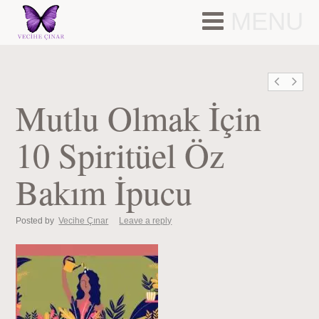
MENU
Mutlu Olmak İçin
10 Spiritüel Öz
Bakım İpucu
Posted by
Vecihe Çınar
Leave a reply