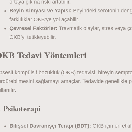
ortaya çıkma riski artabilir.
Beyin Kimyası ve Yapısı:
Beyindeki serotonin denge
farklılıklar OKB’ye yol açabilir.
Çevresel Faktörler:
Travmatik olaylar, stres veya 
OKB’yi tetikleyebilir.
KB Tedavi Yöntemleri
sesif kompülsif bozukluk (OKB) tedavisi, bireyin sempto
rdürebilmesini sağlamayı amaçlar. Tedavide genellikle psi
llanılır.
Psikoterapi
.
Bilişsel Davranışçı Terapi (BDT):
OKB için en etkili