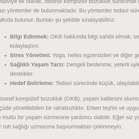
daviye ek olarak, obsesif kompülsif bozukluk sürecinde b
azı yöntemler de bulunmaktadır. Bu yöntemler tedavi sü
tkıda bulunur. Bunları şu şekilde sıralayabiliriz:
Bilgi Edinmek:
OKB hakkında bilgi sahibi olmak, s
kolaylaştırır.
Stres Yönetimi:
Yoga, nefes egzersizleri ve diğer ge
Sağlıklı Yaşam Tarzı:
Dengeli beslenme, yeterli uyk
destekler.
Hedef Belirleme:
Tedavi sürecinde küçük, ulaşılabili
bsesif kompülsif bozukluk (OKB), yaşam kalitesini olums
çüde yönetilebilen bir rahatsızlıktır. Erken teşhis ve uygu
 mutlu bir yaşam sürmesine yardımcı olabilir. Eğer siz ya 
ir ruh sağlığı uzmanına başvurmaktan çekinmeyin.