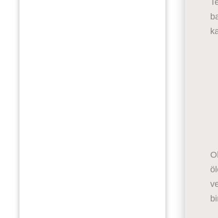
Te
b
ka
O
öl
ve
b