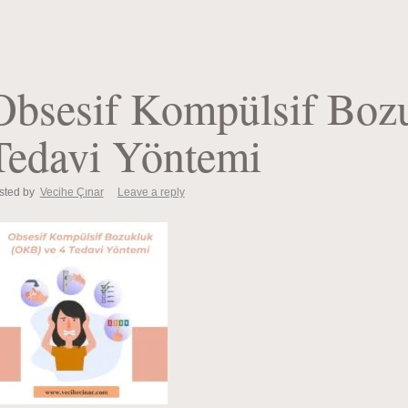
Obsesif Kompülsif Boz
Tedavi Yöntemi
sted by
Vecihe Çınar
Leave a reply