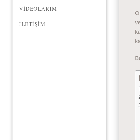
VIDEOLARIM
Ob
ve
İLETIŞIM
ka
ka
Bu