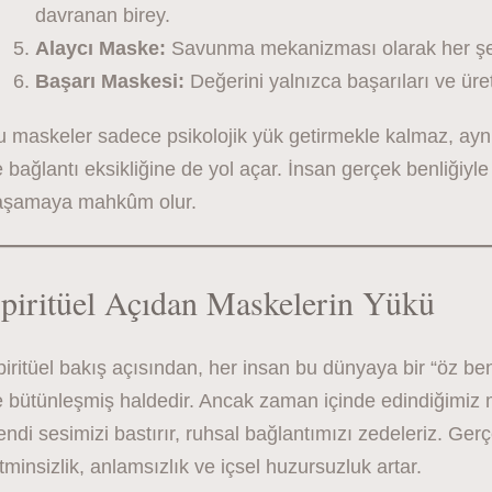
davranan birey.
Alaycı Maske:
Savunma mekanizması olarak her şe
Başarı Maskesi:
Değerini yalnızca başarıları ve üret
u maskeler sadece psikolojik yük getirmekle kalmaz, ayn
 bağlantı eksikliğine de yol açar. İnsan gerçek benliğiyl
aşamaya mahkûm olur.
piritüel Açıdan Maskelerin Yükü
iritüel bakış açısından, her insan bu dünyaya bir “öz benl
 bütünleşmiş haldedir. Ancak zaman içinde edindiğimiz ma
ndi sesimizi bastırır, ruhsal bağlantımızı zedeleriz. Ge
tminsizlik, anlamsızlık ve içsel huzursuzluk artar.