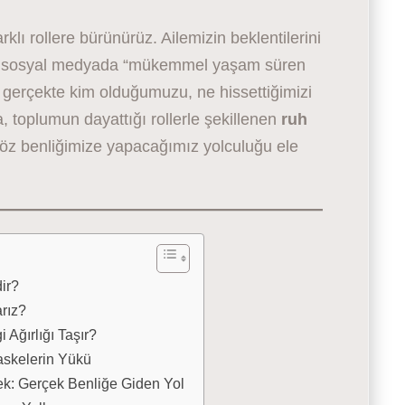
klı rollere bürünürüz. Ailemizin beklentilerini
şan”, sosyal medyada “mükemmel yaşam süren
a gerçekte kim olduğumuzu, ne hissettiğimizi
, toplumun dayattığı rollerle şekillenen
ruh
 öz benliğimize yapacağımız yolculuğu ele
ir?
rız?
Ağırlığı Taşır?
askelerin Yükü
k: Gerçek Benliğe Giden Yol