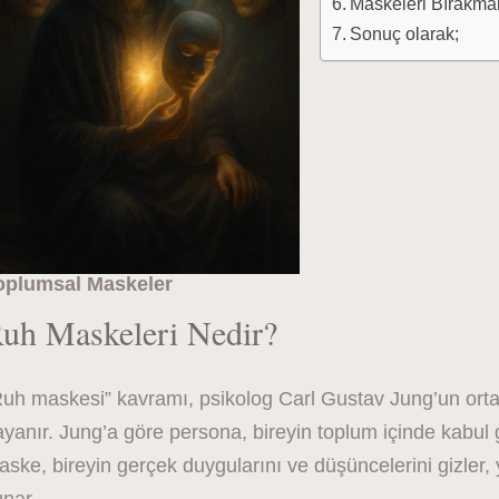
Maskeleri Bırakman
Sonuç olarak;
oplumsal Maskeler
uh Maskeleri Nedir?
Ruh maskesi” kavramı, psikolog Carl Gustav Jung’un orta
yanır. Jung’a göre persona, bireyin toplum içinde kabul 
ske, bireyin gerçek duygularını ve düşüncelerini gizler, ye