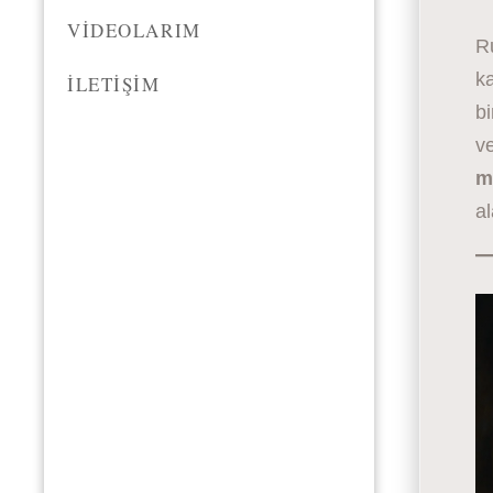
VIDEOLARIM
Ru
ka
İLETIŞIM
bi
ve
m
al