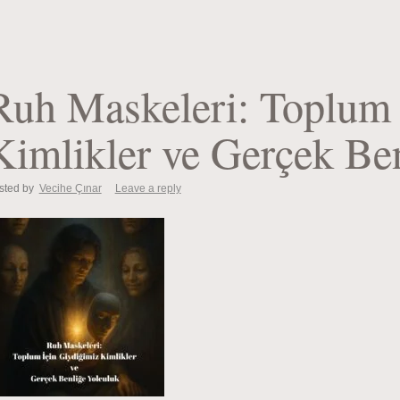
Ruh Maskeleri: Toplum 
Kimlikler ve Gerçek Be
sted by
Vecihe Çınar
Leave a reply