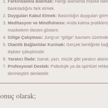
Farkındalıkla Bakmak:
Hangi alanlarda maske takt
baskıladığını fark etmek.
Duyguları Kabul Etmek:
Bastırdığın duyguları gör
Meditasyon ve Mindfulness:
Anda kalma pratikleri
maskelerin ötesini gösterir.
Gölge Çalışması:
Jung’un “gölge” kavramı üzerinden
Otantik Bağlantılar Kurmak:
Gerçek benliğinle bağl
ilişkiler iyileştiricidir.
Yaratıcı İfade:
Sanat, yazı, müzik gibi yaratıcı alan
Profesyonel Destek:
Psikolojik ya da spiritüel rehbe
derinleştirir denilebilir.
onuç olarak;