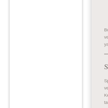
B
ve
y
S
Sp
ve
Ke
ta