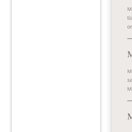
Ma
tü
or
M
Ma
sa
Ma
M