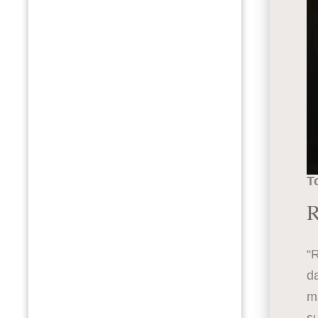
T
R
“
da
ma