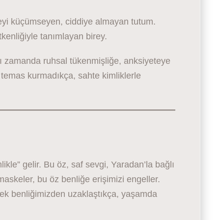
yi küçümseyen, ciddiye almayan tutum.
kenliğiyle tanımlayan birey.
ı zamanda ruhsal tükenmişliğe, anksiyeteye
e temas kurmadıkça, sahte kimliklerle
ikle” gelir. Bu öz, saf sevgi, Yaradan’la bağlı
skeler, bu öz benliğe erişimizi engeller.
rçek benliğimizden uzaklaştıkça, yaşamda