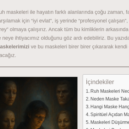
h maskeleri ile hayatın farklı alanlarında çoğu zaman, far
rşılamak için “iyi evlat”, iş yerinde “profesyonel çalı
rey” olmaya çalışırız. Ancak tüm bu kimliklerin arkasınd
 neye ihtiyacımız olduğunu göz ardı edebiliriz. Bu yazıda
askelerimizi
ve bu maskeleri birer birer çıkararak kendi
acağız.
İçindekiler
Ruh Maskeleri Ned
Neden Maske Taka
Hangi Maske Hangi 
Spiritüel Açıdan M
Maskeleri Düşürme