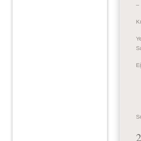
–
Kı
Y
S
E
So
2