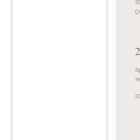
20
Çü
2
S
Ye
20