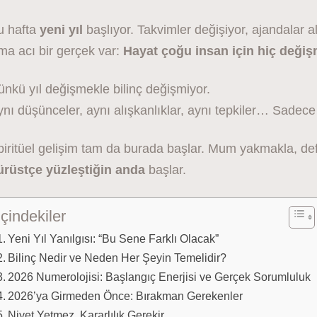
u hafta
yeni yıl
başlıyor. Takvimler değişiyor, ajandalar alın
ma acı bir gerçek var:
Hayat çoğu insan için hiç değiş
nkü yıl değişmekle bilinç değişmiyor.
nı düşünceler, aynı alışkanlıklar, aynı tepkiler… Sadece 
iritüel gelişim tam da burada başlar. Mum yakmakla, def
ürüstçe yüzleştiğin anda
başlar.
İçindekiler
Yeni Yıl Yanılgısı: “Bu Sene Farklı Olacak”
Bilinç Nedir ve Neden Her Şeyin Temelidir?
2026 Numerolojisi: Başlangıç Enerjisi ve Gerçek Sorumluluk
2026’ya Girmeden Önce: Bırakman Gerekenler
Niyet Yetmez, Kararlılık Gerekir