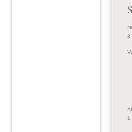
S
Nu
2
Ve
An
1 