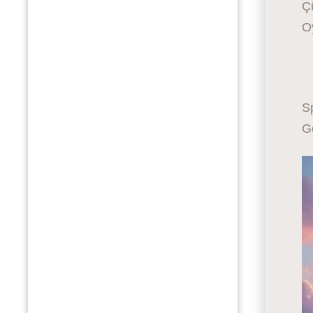
Ç
O
Sp
G