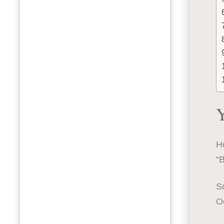
Y
He
“
S
O