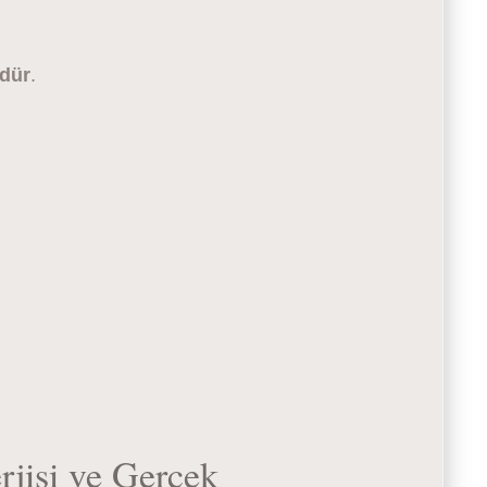
ndür
.
rjisi ve Gerçek