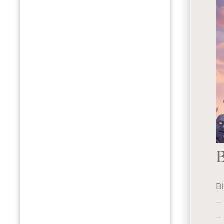
B
Bi
– 
–