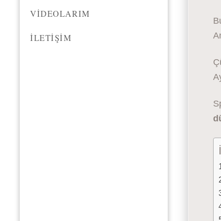
VIDEOLARIM
B
A
İLETIŞIM
Çü
Ay
Sp
d