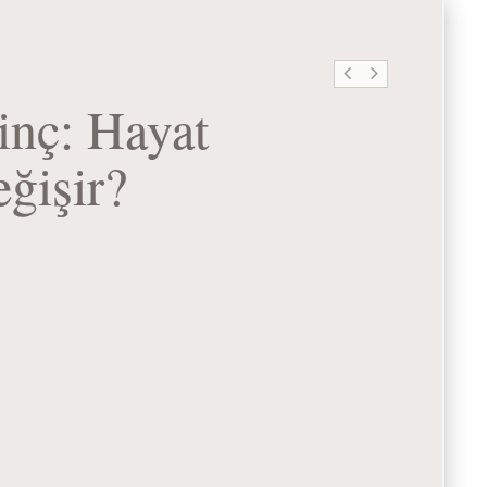
inç: Hayat
ğişir?