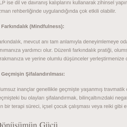
P ise dil ve davranış kalıplarını kullanarak zihinsel yapın
man rehberliğinde uygulandığında çok etkili olabilir.
. Farkındalık (Mindfulness):
arkındalık, mevcut anı tam anlamıyla deneyimlemeye oda
nımanıza yardımcı olur. Düzenli farkındalık pratiği, olums
rakmanıza ve yerine olumlu düşünceler yerleştirmenize o
. Geçmişin Şifalandırılması:
lumsuz inançlar genellikle geçmişte yaşanmış travmatik
çmişteki bu olayları şifalandırmak, bilinçaltınızdaki nega
in bir terapi süreci, içsel çocuk çalışması veya reiki gibi ene
önüşümün Gücü