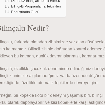
Olumsuz İnançları Tespit Etmek
Bilinçaltı Programlama Teknikleri
Dönüşümün Gücü
ilinçaltı Nedir?
linçaltı, farkında olmadan zihnimizde yer alan düşünceler
hin katmanıdır. Bilinçli zihinle doğrudan kontrol edemed
kileyen bu katman, günlük davranışlarımızı, kararlarımızı 
linçaltı, özellikle çocukluk döneminde edindiğimiz deneyi
linçli zihnimizle algılamadığımız ya da üzerinde düşünmedi
rektiğinde, özellikle otomatik tepkilerde devreye girer.
neğin, bir köpekle kötü bir deneyim yaşamış biri, bilinçli 
rku olarak depolayabilir ve kişi köpeklerle karşılaştığın