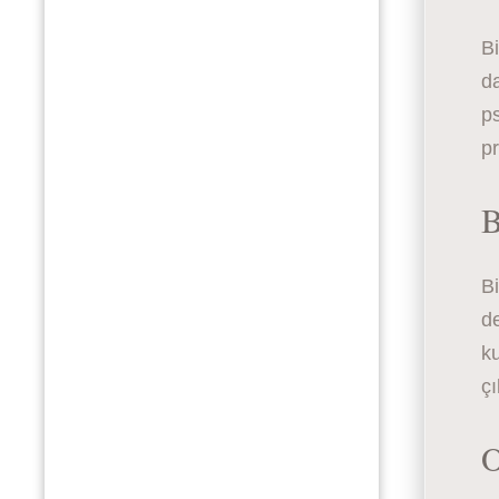
Bi
da
ps
pr
B
Bi
de
ku
çı
O