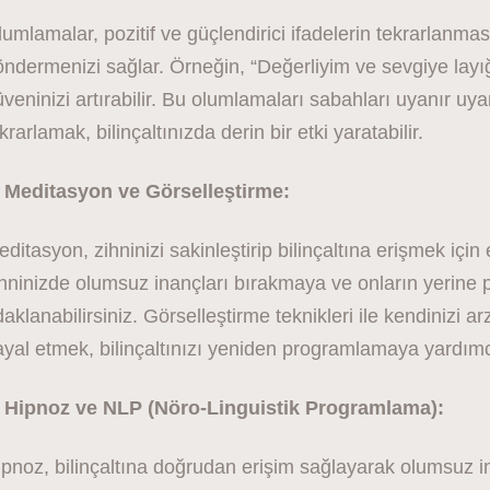
umlamalar, pozitif ve güçlendirici ifadelerin tekrarlanmas
ndermenizi sağlar. Örneğin, “Değerliyim ve sevgiye layı
veninizi artırabilir. Bu olumlamaları sabahları uyanır
krarlamak, bilinçaltınızda derin bir etki yaratabilir.
. Meditasyon ve Görselleştirme:
ditasyon, zihninizi sakinleştirip bilinçaltına erişmek için
hninizde olumsuz inançları bırakmaya ve onların yerine p
aklanabilirsiniz. Görselleştirme teknikleri ile kendinizi 
yal etmek, bilinçaltınızı yeniden programlamaya yardımcı 
. Hipnoz ve NLP (Nöro-Linguistik Programlama):
pnoz, bilinçaltına doğrudan erişim sağlayarak olumsuz in