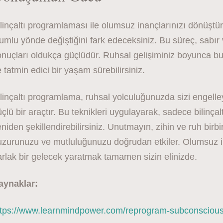
linçaltı programlaması ile olumsuz inançlarınızı dönüştü
umlu yönde değiştiğini fark edeceksiniz. Bu süreç, sabır
nuçları oldukça güçlüdür. Ruhsal gelişiminiz boyunca bu 
 tatmin edici bir yaşam sürebilirsiniz.
linçaltı programlama, ruhsal yolculuğunuzda sizi engell
çlü bir araçtır. Bu teknikleri uygulayarak, sadece bilinç
niden şekillendirebilirsiniz. Unutmayın, zihin ve ruh birbi
uzurunuzu ve mutluluğunuzu doğrudan etkiler. Olumsuz i
rlak bir gelecek yaratmak tamamen sizin elinizde.
aynaklar:
ttps://www.learnmindpower.com/reprogram-subconsciou