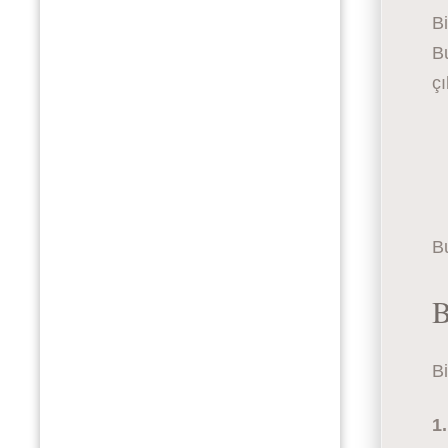
Bi
Bu
çı
Bu
B
Bi
1