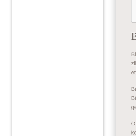
B
Bi
zi
et
Bi
Bi
ge
Ör
ko