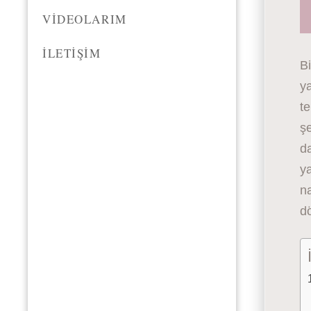
VIDEOLARIM
İLETIŞIM
Bi
ya
te
şe
da
ya
na
d