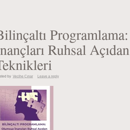
Bilinçaltı Programlama
İnançları Ruhsal Açıda
Teknikleri
sted by
Vecihe Çınar
Leave a reply