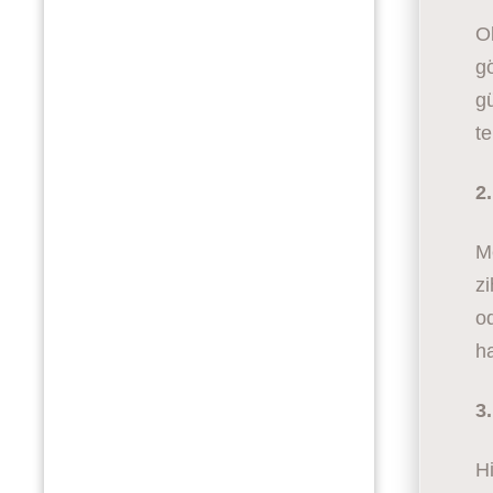
Ol
gö
gü
te
2
Me
zi
od
ha
3
Hi