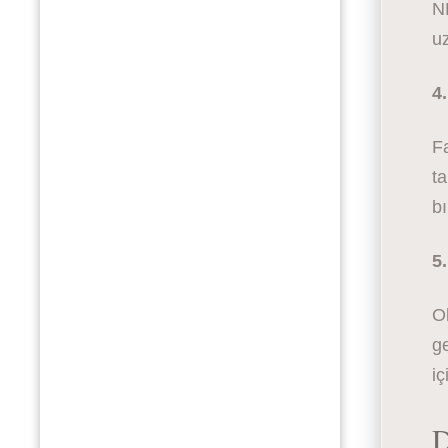
NL
uz
4
F
ta
bı
5
O
ge
iç
D