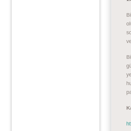
Bi
ol
so
ve
Bi
gü
ye
h
pa
K
h