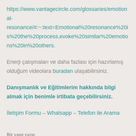
https://www.vantagecircle.com/glossaries/emotion
al-
resonance/#:~:text=Emotional%20resonance%20i
s%20the%20process,evoke%20similar%20emotio
ns%20in%20others.
Enerji çalışmaları ve daha fazlası için hazırlamış
olduğum videolara
buradan
ulaşabilirsiniz.
Danışmanlık ve Eğitimlerim hakkında bilgi
almak için benimle irtibata geçebilirsiniz.
İletişim Formu
–
Whatsapp
–
Telefon ile Arama
Bir yanıt yazın