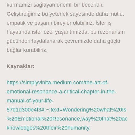
kurmamızı sağlayan önemli bir beceridir.
Geliştirdiğimiz bu yetenek sayesinde daha mutlu,
empatik ve başarılı bireyler olabiliriz. İster iş
hayatında ister özel yaşantımızda, bu rezonansın
gücünden faydalanarak çevremizde daha güçlü
bağlar kurabiliriz.
Kaynaklar:
https://simplyvinita.medium.com/the-art-of-
emotional-resonance-a-critical-chapter-in-the-
manual-of-your-life-
57d1d300e4f3#:~:text=Wondering%20what%20Is
%20Emotional%20Resonance,way%20that%20ac
knowledges%20their%20humanity.