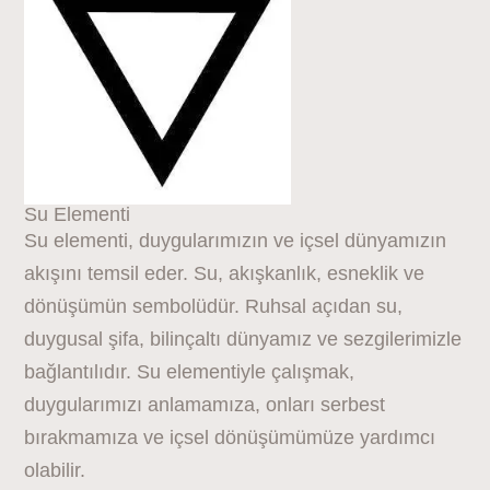
Su Elementi
Su elementi, duygularımızın ve içsel dünyamızın
akışını temsil eder. Su, akışkanlık, esneklik ve
dönüşümün sembolüdür. Ruhsal açıdan su,
duygusal şifa, bilinçaltı dünyamız ve sezgilerimizle
bağlantılıdır. Su elementiyle çalışmak,
duygularımızı anlamamıza, onları serbest
bırakmamıza ve içsel dönüşümümüze yardımcı
olabilir.