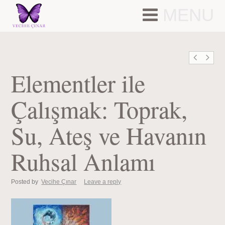
MENU
Elementler ile
Çalışmak: Toprak,
Su, Ateş ve Havanın
Ruhsal Anlamı
Posted by
Vecihe Çınar
Leave a reply