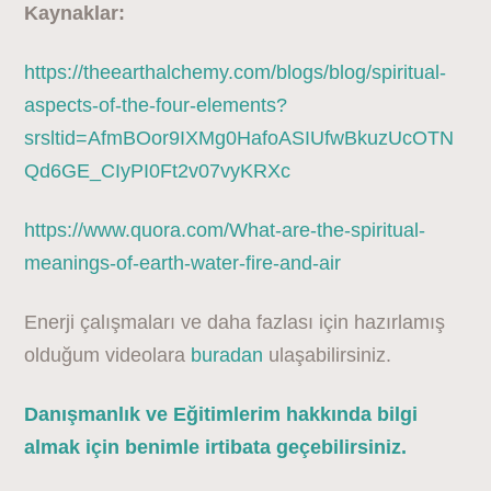
Kaynaklar:
https://theearthalchemy.com/blogs/blog/spiritual-
aspects-of-the-four-elements?
srsltid=AfmBOor9IXMg0HafoASIUfwBkuzUcOTN
Qd6GE_CIyPI0Ft2v07vyKRXc
https://www.quora.com/What-are-the-spiritual-
meanings-of-earth-water-fire-and-air
Enerji çalışmaları ve daha fazlası için hazırlamış
olduğum videolara
buradan
ulaşabilirsiniz.
Danışmanlık ve Eğitimlerim hakkında bilgi
almak için benimle irtibata geçebilirsiniz.