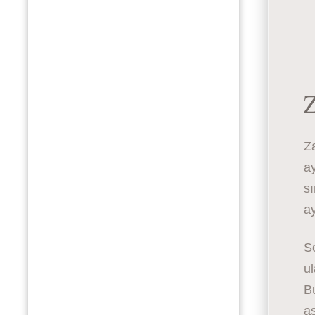
Z
Za
ay
sı
ay
So
ul
B
as