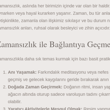
mansızlık, aslında her birimizin içinde var olan bir haldi
narken veya hayal kurarken yaşanır. Zaman, bu tür anlar
tişkinlikte, zamanla olan ilişkimiz sıkılaşır ve bu durum
mansızlık anları, ruhsal olarak besleyici ve zihin açıcıdır
amansızlık ile Bağlantıya Geçm
mansızlıkla daha sık temas kurmak için bazı basit pratikl
Anı Yaşamak:
Farkındalık meditasyonu veya nefes e
geçmiş ve gelecek kaygılarını geride bırakarak anın i
Doğada Zaman Geçirmek:
Doğanın ritmi, insan yap
ağacın altında oturup sadece varoluşun tadını çık
olabilir.
Yaratıcı Aktivitelerle Meşgul Olmak:
Resim yapmak