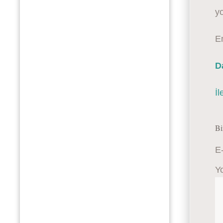
yo
En
D
İl
Bi
E
Y