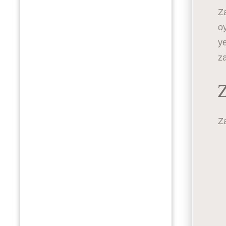
Za
oy
ye
za
Z
Za