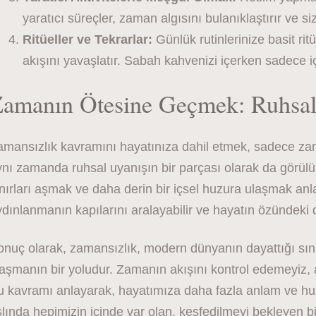
yaratıcı süreçler, zaman algısını bulanıklaştırır ve s
Ritüeller ve Tekrarlar:
Günlük rutinlerinize basit rit
akışını yavaşlatır. Sabah kahvenizi içerken sadece içm
amanın Ötesine Geçmek: Ruhsal 
mansızlık kavramını hayatınıza dahil etmek, sadece zam
nı zamanda ruhsal uyanışın bir parçası olarak da görülü
nırları aşmak ve daha derin bir içsel huzura ulaşmak anl
dınlanmanın kapılarını aralayabilir ve hayatın özündeki d
nuç olarak, zamansızlık, modern dünyanın dayattığı sını
aşmanın bir yoludur. Zamanın akışını kontrol edemeyiz, 
u kavramı anlayarak, hayatımıza daha fazla anlam ve h
lında hepimizin içinde var olan, keşfedilmeyi bekleyen bi