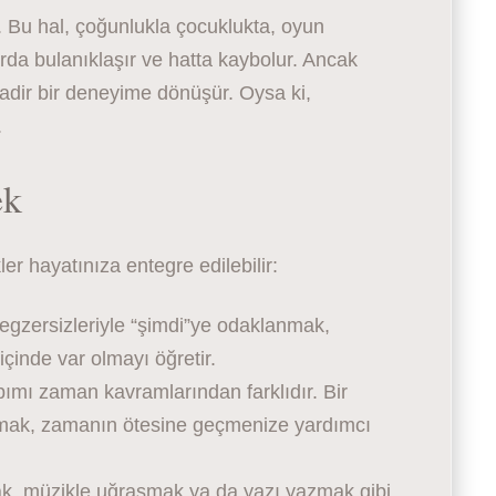
r. Bu hal, çoğunlukla çocuklukta, oyun
da bulanıklaşır ve hatta kaybolur. Ancak
 nadir bir deneyime dönüşür. Oysa ki,
.
ek
er hayatınıza entegre edilebilir:
gzersizleriyle “şimdi”ye odaklanmak,
çinde var olmayı öğretir.
ımı zaman kavramlarından farklıdır. Bir
armak, zamanın ötesine geçmenize yardımcı
, müzikle uğraşmak ya da yazı yazmak gibi