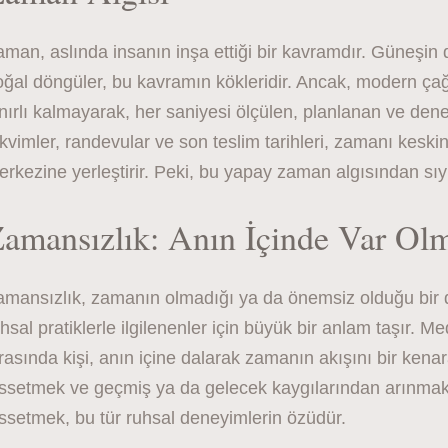
man, aslında insanın inşa ettiği bir kavramdır. Güneşin
oğal döngüler, bu kavramın kökleridir. Ancak, modern ç
nırlı kalmayarak, her saniyesi ölçülen, planlanan ve den
kvimler, randevular ve son teslim tarihleri, zamanı keskin
erkezine yerleştirir. Peki, bu yapay zaman algısından 
amansızlık: Anın İçinde Var Ol
amansızlık, zamanın olmadığı ya da önemsiz olduğu bir d
hsal pratiklerle ilgilenenler için büyük bir anlam taşır. 
rasında kişi, anın içine dalarak zamanın akışını bir kena
issetmek ve geçmiş ya da gelecek kaygılarından arınmak 
ssetmek, bu tür ruhsal deneyimlerin özüdür.