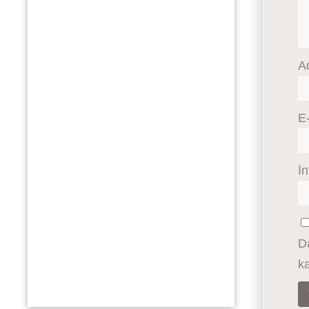
A
E
İn
Da
ka