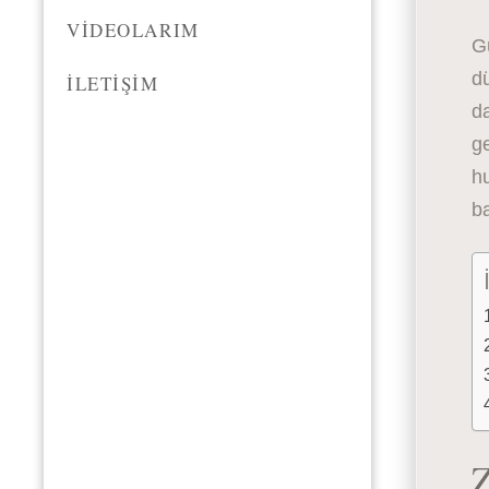
VIDEOLARIM
G
dü
İLETIŞIM
da
ge
h
b
Z