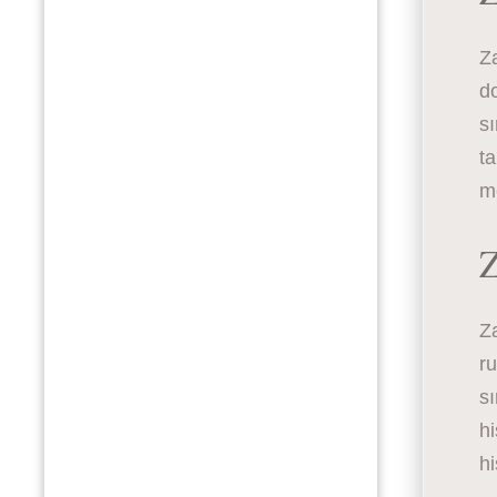
Za
d
sı
ta
m
Z
Z
ru
sı
h
hi