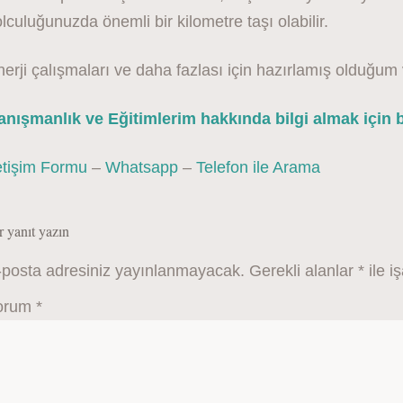
lculuğunuzda önemli bir kilometre taşı olabilir.
erji çalışmaları ve daha fazlası için hazırlamış olduğum
anışmanlık ve Eğitimlerim hakkında bilgi almak için be
etişim Formu
–
Whatsapp
–
Telefon ile Arama
r yanıt yazın
-posta adresiniz yayınlanmayacak.
Gerekli alanlar
*
ile i
orum
*