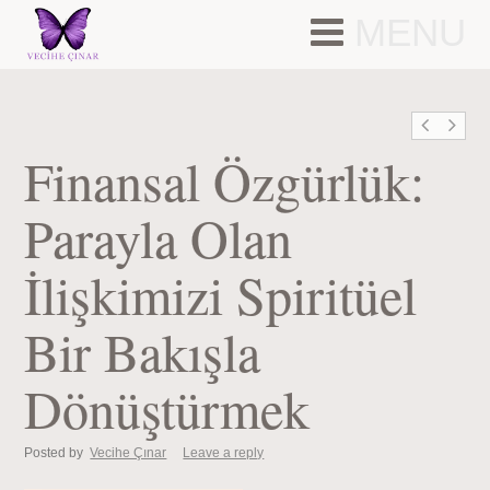
MENU
Finansal Özgürlük:
Parayla Olan
İlişkimizi Spiritüel
Bir Bakışla
Dönüştürmek
Posted by
Vecihe Çınar
Leave a reply