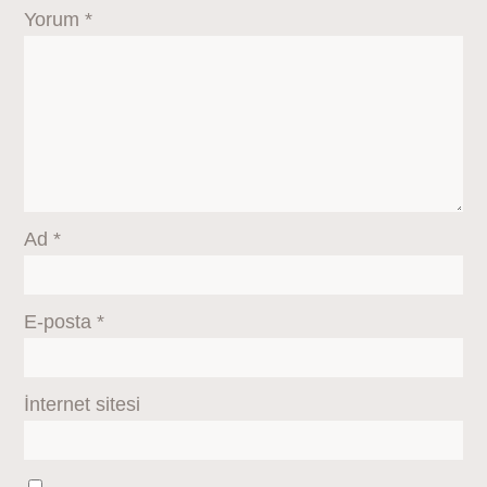
Yorum
*
Ad
*
E-posta
*
İnternet sitesi