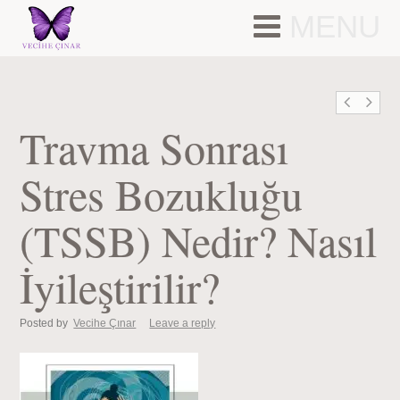
MENU
Travma Sonrası
Stres Bozukluğu
(TSSB) Nedir? Nasıl
İyileştirilir?
Posted by
Vecihe Çınar
Leave a reply