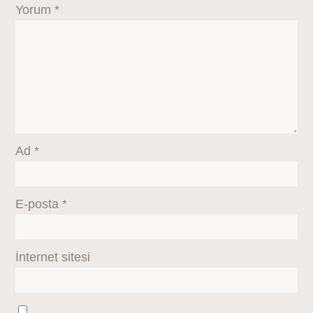
Yorum
*
Ad
*
E-posta
*
İnternet sitesi