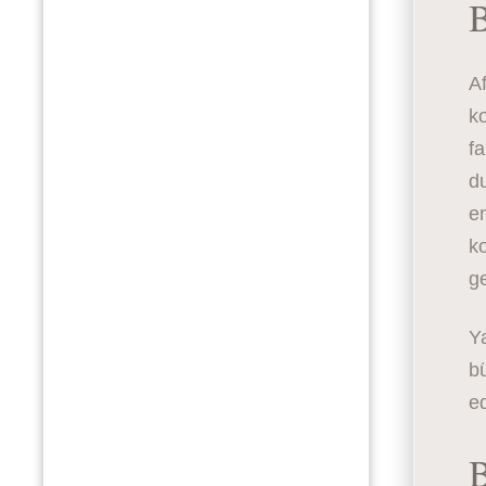
B
Af
ko
fa
du
en
ko
ge
Ya
bü
ed
B