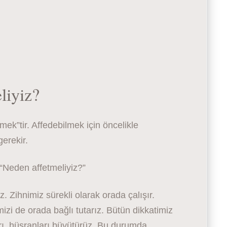
liyiz?
mek”tir. Affedebilmek için öncelikle
gerekir.
 “Neden affetmeliyiz?”
z. Zihnimiz sürekli olarak orada çalışır.
mizi de orada bağlı tutarız. Bütün dikkatimiz
arı, hüsranları büyütürüz. Bu durumda