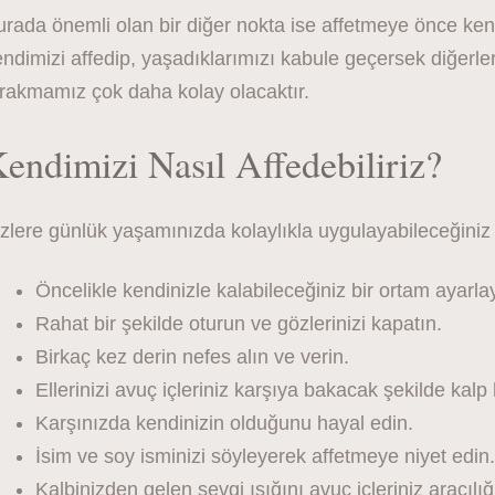
urada önemli olan bir diğer nokta ise affetmeye önce ke
ndimizi affedip, yaşadıklarımızı kabule geçersek diğerleri
ırakmamız çok daha kolay olacaktır.
endimizi Nasıl Affedebiliriz?
zlere günlük yaşamınızda kolaylıkla uygulayabileceğiniz
Öncelikle kendinizle kalabileceğiniz bir ortam ayarla
Rahat bir şekilde oturun ve gözlerinizi kapatın.
Birkaç kez derin nefes alın ve verin.
Ellerinizi avuç içleriniz karşıya bakacak şekilde kalp 
Karşınızda kendinizin olduğunu hayal edin.
İsim ve soy isminizi söyleyerek affetmeye niyet edin.
Kalbinizden gelen sevgi ışığını avuç içleriniz aracılığ