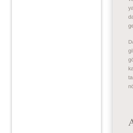
ya
da
ge
D
gi
gö
ka
ta
nö
A