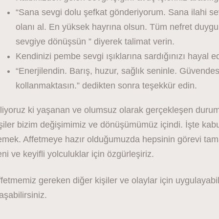
“Sana sevgi dolu şefkat gönderiyorum. Sana ilahi sev
olanı al. En yüksek hayrına olsun. Tüm nefret duygular
sevgiye dönüşsün ” diyerek talimat verin.
Kendinizi pembe sevgi ışıklarına sardığınızı hayal ed
“Enerjilendin. Barış, huzur, sağlık seninle. Güvend
kollanmaktasın.” dedikten sonra teşekkür edin.
liyoruz ki yaşanan ve olumsuz olarak gerçekleşen duruml
işiler bizim değişimimiz ve dönüşümümüz içindi. İşte ka
mek. Affetmeye hazır olduğumuzda hepsinin görevi tamaml
ni ve keyifli yolculuklar için özgürleşiriz.
fetmemiz gereken diğer kişiler ve olaylar için uygulayabil
aşabilirsiniz.