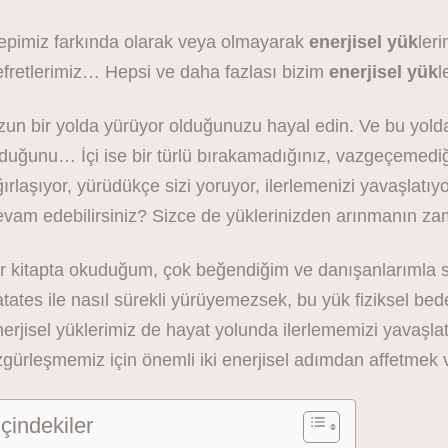
epimiz farkında olarak veya olmayarak
enerjisel yük
leri
efretlerimiz… Hepsi ve daha fazlası bizim
enerjisel yük
l
un bir yolda yürüyor olduğunuzu hayal edin. Ve bu yolda
duğunu… İçi ise bir türlü bırakamadığınız, vazgeçemediğ
ırlaşıyor, yürüdükçe sizi yoruyor, ilerlemenizi yavaşlatıy
evam edebilirsiniz? Sizce de yüklerinizden arınmanın z
r kitapta okuduğum, çok beğendiğim ve danışanlarımla sı
tates ile nasıl sürekli yürüyemezsek, bu yük fiziksel bede
erjisel yüklerimiz de hayat yolunda ilerlememizi yavaşlat
zgürleşmemiz için önemli iki enerjisel adımdan affetme
İçindekiler