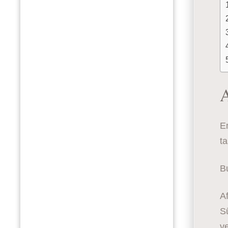
A
En
ta
Bu
Af
Sü
ve