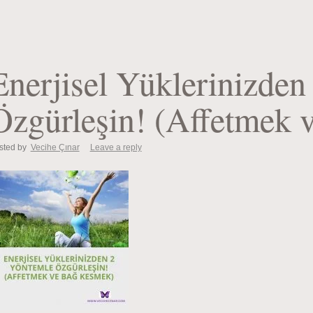
Enerjisel Yüklerinizde
Özgürleşin! (Affetmek
sted by
Vecihe Çınar
Leave a reply