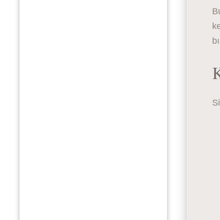
B
ke
b
K
Si