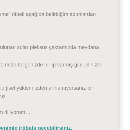
sme” ritüeli aşağıda belirttiğim adımlardan
 bulunan solar pleksus çakramızda meydana
e mide bölgenizde bir ip varmış gibi, elinizle
rjisel yüklerinizden arınamıyorsanız bir
niz.
şam diliyorum…
nimle irtibata geçebilirsiniz.