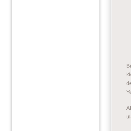
Bi
k
de
Ye
Af
ul