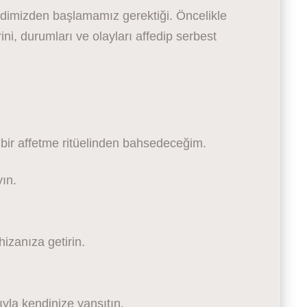
ndimizden başlamamız gerektiği. Öncelikle
ni, durumları ve olayları affedip serbest
 bir affetme ritüelinden bahsedeceğim.
yın.
hizanıza getirin.
ıyla kendinize yansıtın.