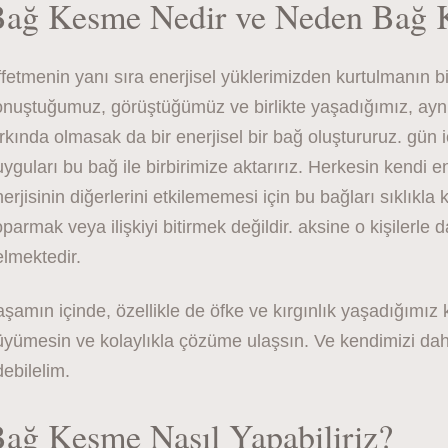
ağ Kesme Nedir ve Neden Bağ K
fetmenin yanı sıra enerjisel yüklerimizden kurtulmanın bi
nuştuğumuz, görüştüğümüz ve birlikte yaşadığımız, aynı o
rkında olmasak da bir enerjisel bir bağ oluştururuz. gün 
yguları bu bağ ile birbirimize aktarırız. Herkesin kendi 
erjisinin diğerlerini etkilememesi için bu bağları sıklıkl
parmak veya ilişkiyi bitirmek değildir. aksine o kişilerle
lmektedir.
şamın içinde, özellikle de öfke ve kırgınlık yaşadığımız k
yümesin ve kolaylıkla çözüme ulaşsın. Ve kendimizi daha 
ebilelim.
ağ Kesme Nasıl Yapabiliriz?