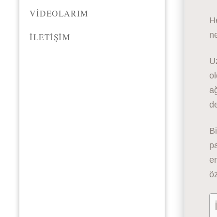
VIDEOLARIM
H
n
İLETIŞIM
Uz
ol
ağ
d
Bi
pa
en
ö