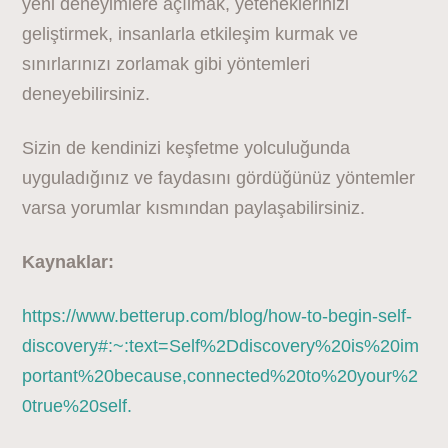
yeni deneyimlere açılmak, yeteneklerinizi
geliştirmek, insanlarla etkileşim kurmak ve
sınırlarınızı zorlamak gibi yöntemleri
deneyebilirsiniz.
Sizin de kendinizi keşfetme yolculuğunda
uyguladığınız ve faydasını gördüğünüz yöntemler
varsa yorumlar kısmından paylaşabilirsiniz.
Kaynaklar:
https://www.betterup.com/blog/how-to-begin-self-
discovery#:~:text=Self%2Ddiscovery%20is%20im
portant%20because,connected%20to%20your%2
0true%20self.