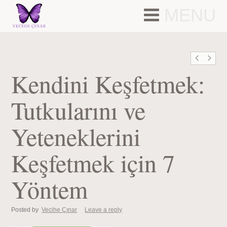
MENU
Kendini Keşfetmek:
Tutkularını ve
Yeteneklerini
Keşfetmek için 7
Yöntem
Posted by
Vecihe Çınar
Leave a reply