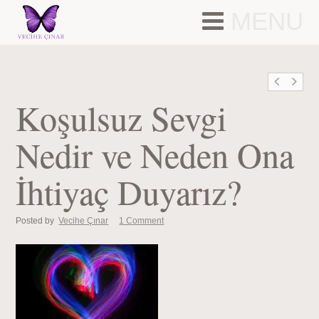
MENU
Koşulsuz Sevgi
Nedir ve Neden Ona
İhtiyaç Duyarız?
Posted by
Vecihe Çınar
1 Comment