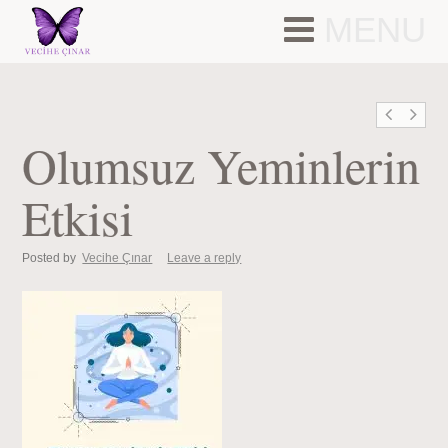
MENU
Olumsuz Yeminlerin
Etkisi
Posted by
Vecihe Çınar
Leave a reply